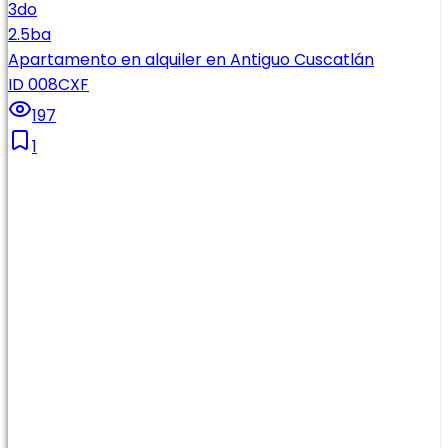
3
do
2.5
ba
Apartamento en alquiler en Antiguo Cuscatlán
ID 008CXF
197
1