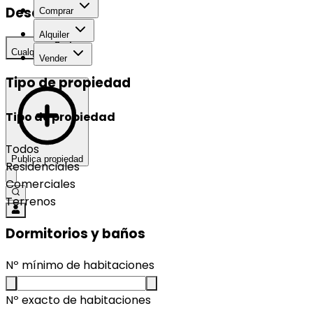
Desarrollo
Comprar
Alquiler
Cualquier
Vender
Tipo de propiedad
Tipo de propiedad
Todos
Publica propiedad
Residenciales
Comerciales
Terrenos
Dormitorios y baños
Nº mínimo de habitaciones
Nº exacto de habitaciones