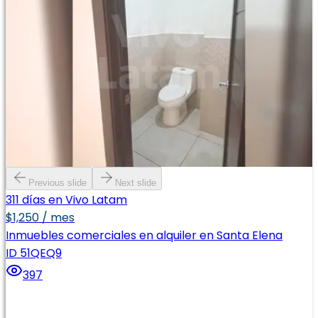
Previous slide
Next slide
311 días en Vivo Latam
$1,250 / mes
Inmuebles comerciales en alquiler en Santa Elena
ID 51QEQ9
397