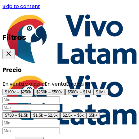
Skip to content
Filtros
Precio
En venta y alquila
En venta
En alquiler
$100k – $250k
$250k – $500k
$500k – $1M
$1M+
$750 – $1.5k
$1.5k – $2.5k
$2.5k – $5k
$5k+