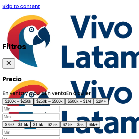
Skip to content
Filtros
Precio
En venta y alquila
En venta
En alquiler
$100k – $250k
$250k – $500k
$500k – $1M
$1M+
$750 – $1.5k
$1.5k – $2.5k
$2.5k – $5k
$5k+