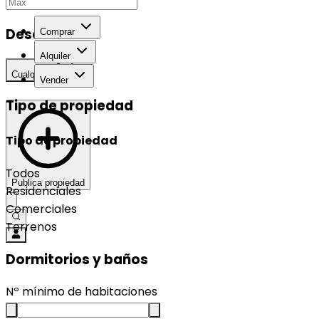
Desarrollo
Comprar
Alquiler
Cualquier
Vender
Tipo de propiedad
Tipo de propiedad
Todos
Publica propiedad
Residenciales
Comerciales
Terrenos
Dormitorios y baños
Nº mínimo de habitaciones