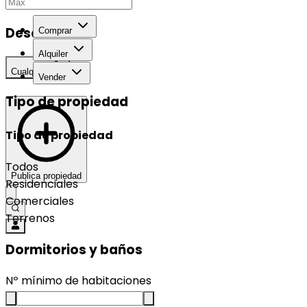
Desarrollo
Comprar
Alquiler
Cualquier
Vender
Tipo de propiedad
Tipo de propiedad
Todos
Publica propiedad
Residenciales
Comerciales
Terrenos
Dormitorios y baños
Nº mínimo de habitaciones