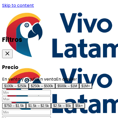
Skip to content
Filtros
Precio
En venta y alquila
En venta
En alquiler
$100k – $250k
$250k – $500k
$500k – $1M
$1M+
$750 – $1.5k
$1.5k – $2.5k
$2.5k – $5k
$5k+