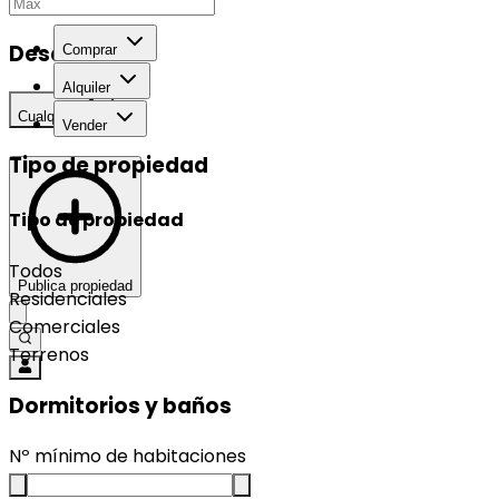
Desarrollo
Comprar
Alquiler
Cualquier
Vender
Tipo de propiedad
Tipo de propiedad
Todos
Publica propiedad
Residenciales
Comerciales
Terrenos
Dormitorios y baños
Nº mínimo de habitaciones