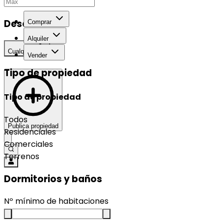
Desarrollo
Comprar
Alquiler
Cualquier
Vender
Tipo de propiedad
Tipo de propiedad
Todos
Publica propiedad
Residenciales
Comerciales
Terrenos
Dormitorios y baños
Nº mínimo de habitaciones