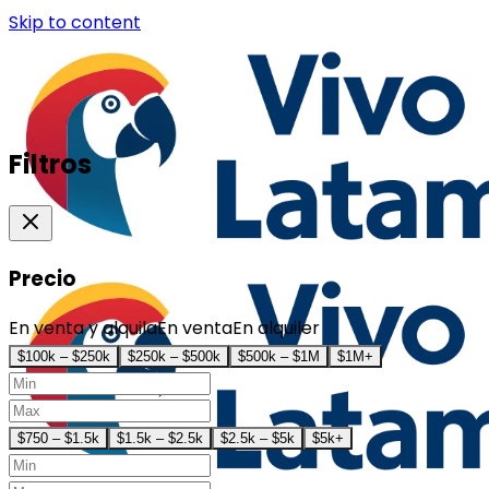
Skip to content
Filtros
Precio
En venta y alquila
En venta
En alquiler
$100k – $250k
$250k – $500k
$500k – $1M
$1M+
$750 – $1.5k
$1.5k – $2.5k
$2.5k – $5k
$5k+