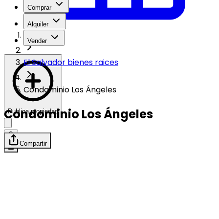
Comprar
Alquiler
Vender
El Salvador bienes raices
Condominio Los Ángeles
Condominio Los Ángeles
Publica propiedad
Compartir