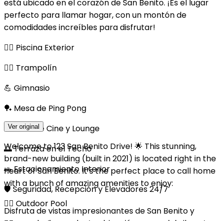
está ubicado en el corazón de San Benito. ¡Es el lugar
perfecto para llamar hogar, con un montón de
comodidades increíbles para disfrutar!
🏊‍♂️ Piscina Exterior
🤸‍♀️ Trampolín
💪 Gimnasio
🏓 Mesa de Ping Pong
🍿 Área de Cine y Lounge
Ver original
Welcome to 123 San Benito Drive! 🌟 This stunning,
🌅 Terraza en el Techo
brand-new building (built in 2021) is located right in the
🚗 Estacionamiento Interior
heart of San Benito. It’s the perfect place to call home
with a bunch of amazing amenities to enjoy:
🛡️ Seguridad, Recepción y Elevadores 24/7
🏊‍♂️ Outdoor Pool
Disfruta de vistas impresionantes de San Benito y