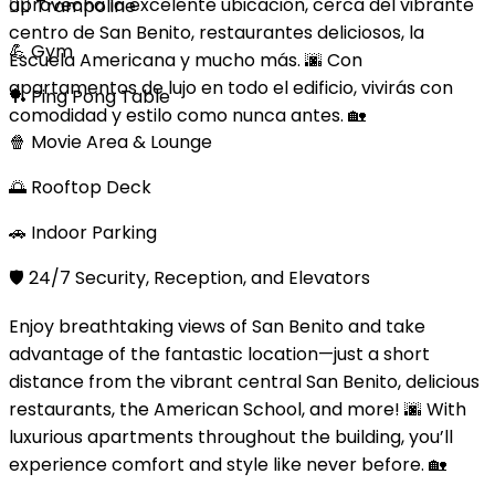
aprovecha la excelente ubicación, cerca del vibrante
🤸‍♀️ Trampoline
centro de San Benito, restaurantes deliciosos, la
💪 Gym
Escuela Americana y mucho más. 🌆 Con
apartamentos de lujo en todo el edificio, vivirás con
🏓 Ping Pong Table
comodidad y estilo como nunca antes. 🏡
🍿 Movie Area & Lounge
🌅 Rooftop Deck
🚗 Indoor Parking
🛡️ 24/7 Security, Reception, and Elevators
Enjoy breathtaking views of San Benito and take
advantage of the fantastic location—just a short
distance from the vibrant central San Benito, delicious
restaurants, the American School, and more! 🌆 With
luxurious apartments throughout the building, you’ll
experience comfort and style like never before. 🏡