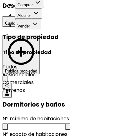
Desarrollo
Comprar
Alquiler
Cualquier
Vender
Tipo de propiedad
Tipo de propiedad
Todos
Publica propiedad
Residenciales
Comerciales
Terrenos
Dormitorios y baños
Nº mínimo de habitaciones
Nº exacto de habitaciones