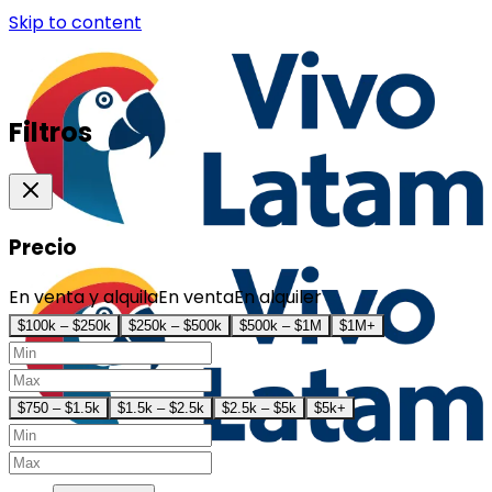
Skip to content
Filtros
Precio
En venta y alquila
En venta
En alquiler
$100k – $250k
$250k – $500k
$500k – $1M
$1M+
$750 – $1.5k
$1.5k – $2.5k
$2.5k – $5k
$5k+