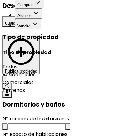
Desarrollo
Comprar
Alquiler
Cualquier
Vender
Tipo de propiedad
Tipo de propiedad
Todos
Publica propiedad
Residenciales
Comerciales
Terrenos
Dormitorios y baños
Nº mínimo de habitaciones
Nº exacto de habitaciones