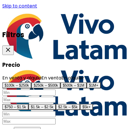
Skip to content
Filtros
Precio
En venta y alquila
En venta
En alquiler
$100k – $250k
$250k – $500k
$500k – $1M
$1M+
$750 – $1.5k
$1.5k – $2.5k
$2.5k – $5k
$5k+