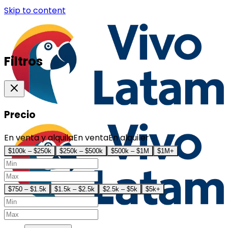
Skip to content
Filtros
Precio
En venta y alquila
En venta
En alquiler
$100k – $250k
$250k – $500k
$500k – $1M
$1M+
$750 – $1.5k
$1.5k – $2.5k
$2.5k – $5k
$5k+