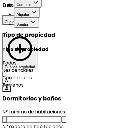
Desarrollo
Comprar
Alquiler
Cualquier
Vender
Tipo de propiedad
Tipo de propiedad
Todos
Publica propiedad
Residenciales
Comerciales
Terrenos
Dormitorios y baños
Nº mínimo de habitaciones
Nº exacto de habitaciones