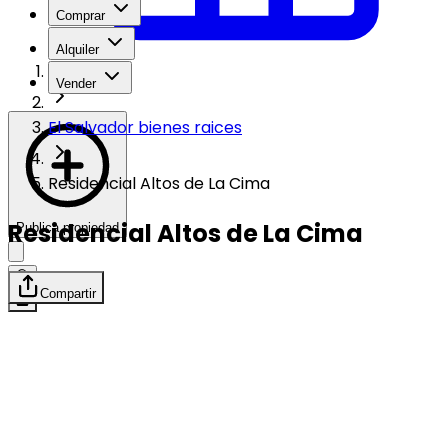
Comprar
Alquiler
Vender
El Salvador bienes raices
Residencial Altos de La Cima
Residencial Altos de La Cima
Publica propiedad
Compartir