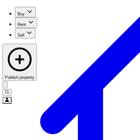
Buy
Rent
Sell
Publish property