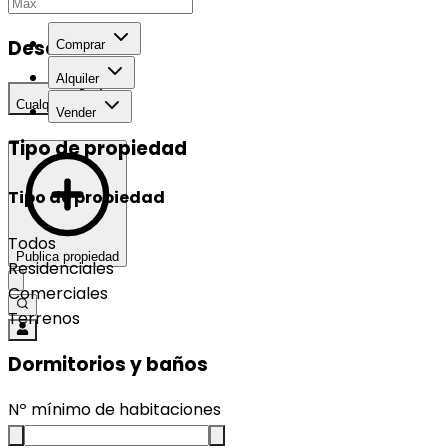
Desarrollo
Comprar
Alquiler
Cualquier
Vender
Tipo de propiedad
Tipo de propiedad
Todos
Publica propiedad
Residenciales
Comerciales
Terrenos
Dormitorios y baños
Nº mínimo de habitaciones