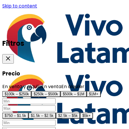
Skip to content
Filtros
Precio
En venta y alquila
En venta
En alquiler
$100k – $250k
$250k – $500k
$500k – $1M
$1M+
$750 – $1.5k
$1.5k – $2.5k
$2.5k – $5k
$5k+