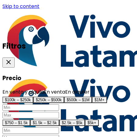
Skip to content
Filtros
Precio
En venta y alquila
En venta
En alquiler
$100k – $250k
$250k – $500k
$500k – $1M
$1M+
$750 – $1.5k
$1.5k – $2.5k
$2.5k – $5k
$5k+