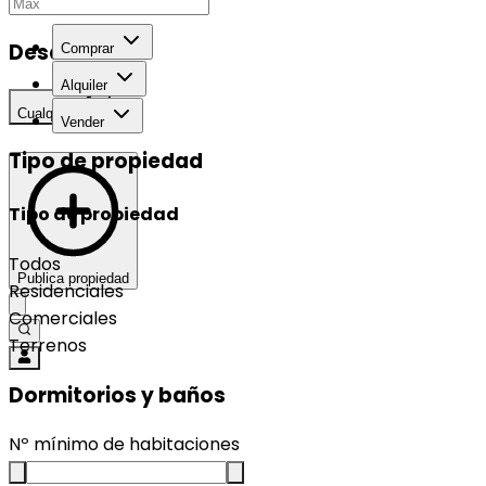
Desarrollo
Comprar
Alquiler
Cualquier
Vender
Tipo de propiedad
Tipo de propiedad
Todos
Publica propiedad
Residenciales
Comerciales
Terrenos
Dormitorios y baños
Nº mínimo de habitaciones