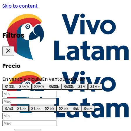
Skip to content
Filtros
Precio
En venta y alquila
En venta
En alquiler
$100k – $250k
$250k – $500k
$500k – $1M
$1M+
$750 – $1.5k
$1.5k – $2.5k
$2.5k – $5k
$5k+