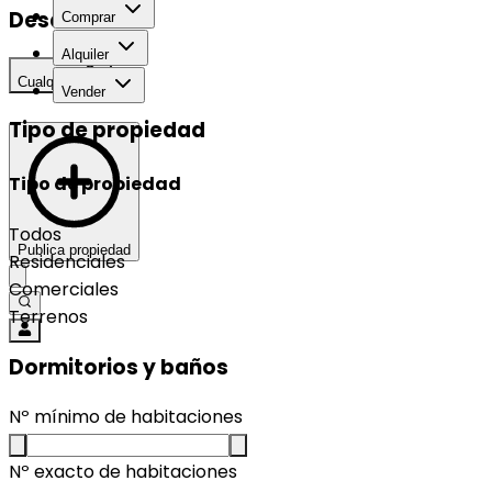
Desarrollo
Comprar
Alquiler
Cualquier
Vender
Tipo de propiedad
Tipo de propiedad
Todos
Publica propiedad
Residenciales
Comerciales
Terrenos
Dormitorios y baños
Nº mínimo de habitaciones
Nº exacto de habitaciones