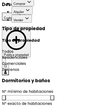
Desarrollo
Comprar
Alquiler
Cualquier
Vender
Tipo de propiedad
Tipo de propiedad
Todos
Publica propiedad
Residenciales
Comerciales
Terrenos
Dormitorios y baños
Nº mínimo de habitaciones
Nº exacto de habitaciones