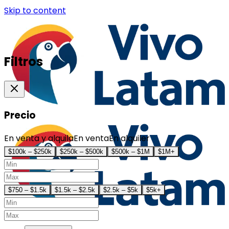
Skip to content
Filtros
Precio
En venta y alquila
En venta
En alquiler
$100k – $250k
$250k – $500k
$500k – $1M
$1M+
$750 – $1.5k
$1.5k – $2.5k
$2.5k – $5k
$5k+