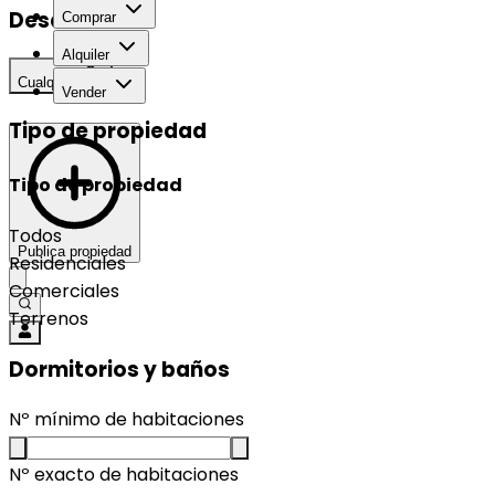
Desarrollo
Comprar
Alquiler
Cualquier
Vender
Tipo de propiedad
Tipo de propiedad
Todos
Publica propiedad
Residenciales
Comerciales
Terrenos
Dormitorios y baños
Nº mínimo de habitaciones
Nº exacto de habitaciones