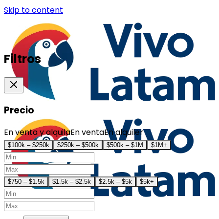
Skip to content
Filtros
Precio
En venta y alquila
En venta
En alquiler
$100k – $250k
$250k – $500k
$500k – $1M
$1M+
$750 – $1.5k
$1.5k – $2.5k
$2.5k – $5k
$5k+