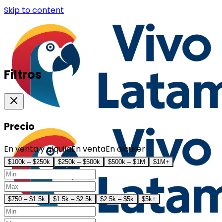
Skip to content
Filtros
Precio
En venta y alquila
En venta
En alquiler
$100k – $250k
$250k – $500k
$500k – $1M
$1M+
$750 – $1.5k
$1.5k – $2.5k
$2.5k – $5k
$5k+