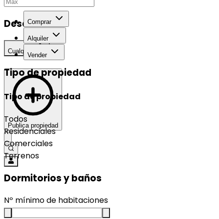
Desarrollo
Comprar
Alquiler
Cualquier
Vender
Tipo de propiedad
Tipo de propiedad
Todos
Publica propiedad
Residenciales
Comerciales
Terrenos
Dormitorios y baños
Nº mínimo de habitaciones