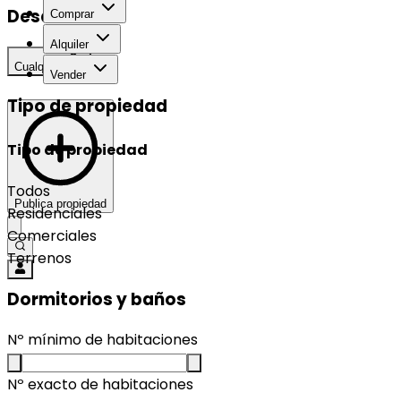
Desarrollo
Comprar
Alquiler
Cualquier
Vender
Tipo de propiedad
Tipo de propiedad
Todos
Publica propiedad
Residenciales
Comerciales
Terrenos
Dormitorios y baños
Nº mínimo de habitaciones
Nº exacto de habitaciones