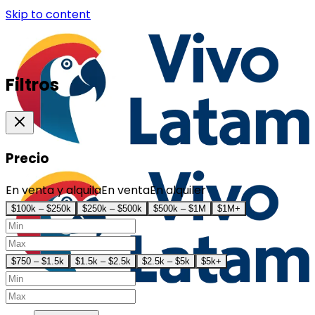
Skip to content
Filtros
Precio
En venta y alquila
En venta
En alquiler
$100k – $250k
$250k – $500k
$500k – $1M
$1M+
$750 – $1.5k
$1.5k – $2.5k
$2.5k – $5k
$5k+