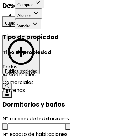
Desarrollo
Comprar
Alquiler
Cualquier
Vender
Tipo de propiedad
Tipo de propiedad
Todos
Publica propiedad
Residenciales
Comerciales
Terrenos
Dormitorios y baños
Nº mínimo de habitaciones
Nº exacto de habitaciones