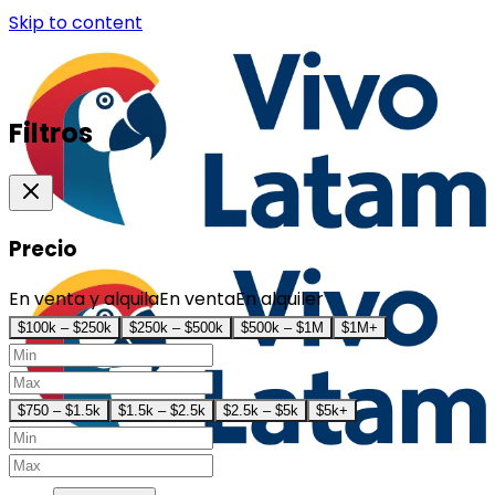
Skip to content
Filtros
Precio
En venta y alquila
En venta
En alquiler
$100k – $250k
$250k – $500k
$500k – $1M
$1M+
$750 – $1.5k
$1.5k – $2.5k
$2.5k – $5k
$5k+