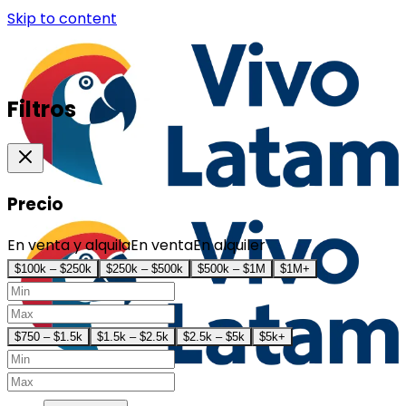
Skip to content
Filtros
Precio
En venta y alquila
En venta
En alquiler
$100k – $250k
$250k – $500k
$500k – $1M
$1M+
$750 – $1.5k
$1.5k – $2.5k
$2.5k – $5k
$5k+