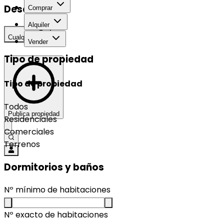
Desarrollo
Comprar
Alquiler
Cualquier
Vender
Tipo de propiedad
Tipo de propiedad
Todos
Publica propiedad
Residenciales
Comerciales
Terrenos
Dormitorios y baños
Nº mínimo de habitaciones
Nº exacto de habitaciones