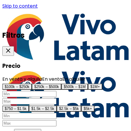
Skip to content
Filtros
Precio
En venta y alquila
En venta
En alquiler
$100k – $250k
$250k – $500k
$500k – $1M
$1M+
$750 – $1.5k
$1.5k – $2.5k
$2.5k – $5k
$5k+