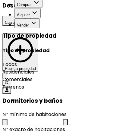
Desarrollo
Comprar
Alquiler
Cualquier
Vender
Tipo de propiedad
Tipo de propiedad
Todos
Publica propiedad
Residenciales
Comerciales
Terrenos
Dormitorios y baños
Nº mínimo de habitaciones
Nº exacto de habitaciones