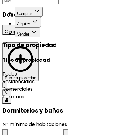
Desarrollo
Comprar
Alquiler
Cualquier
Vender
Tipo de propiedad
Tipo de propiedad
Todos
Publica propiedad
Residenciales
Comerciales
Terrenos
Dormitorios y baños
Nº mínimo de habitaciones