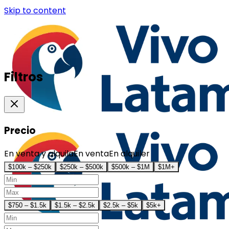
Skip to content
Filtros
Precio
En venta y alquila
En venta
En alquiler
$100k – $250k
$250k – $500k
$500k – $1M
$1M+
$750 – $1.5k
$1.5k – $2.5k
$2.5k – $5k
$5k+