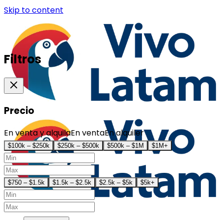
Skip to content
Filtros
Precio
En venta y alquila
En venta
En alquiler
$100k – $250k
$250k – $500k
$500k – $1M
$1M+
$750 – $1.5k
$1.5k – $2.5k
$2.5k – $5k
$5k+