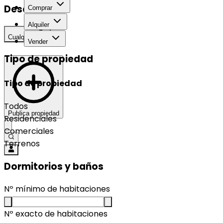
Desarrollo
Comprar
Alquiler
Cualquier
Vender
Tipo de propiedad
Tipo de propiedad
Todos
Publica propiedad
Residenciales
Comerciales
Terrenos
Dormitorios y baños
Nº mínimo de habitaciones
Nº exacto de habitaciones