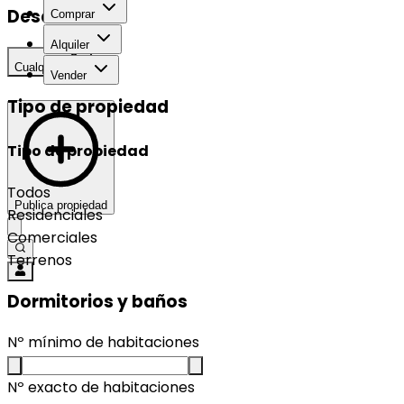
Desarrollo
Comprar
Alquiler
Cualquier
Vender
Tipo de propiedad
Tipo de propiedad
Todos
Publica propiedad
Residenciales
Comerciales
Terrenos
Dormitorios y baños
Nº mínimo de habitaciones
Nº exacto de habitaciones