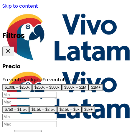
Skip to content
Filtros
Precio
En venta y alquila
En venta
En alquiler
$100k – $250k
$250k – $500k
$500k – $1M
$1M+
$750 – $1.5k
$1.5k – $2.5k
$2.5k – $5k
$5k+