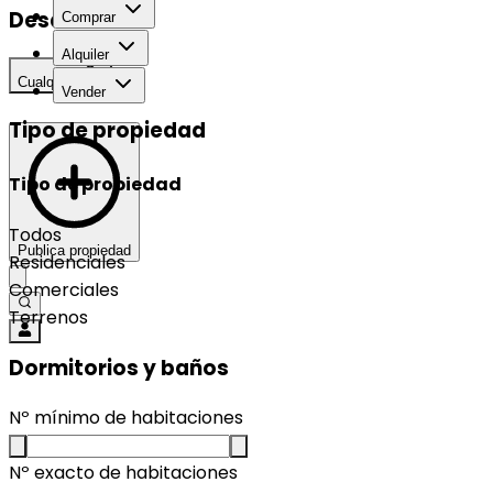
Desarrollo
Comprar
Alquiler
Cualquier
Vender
Tipo de propiedad
Tipo de propiedad
Todos
Publica propiedad
Residenciales
Comerciales
Terrenos
Dormitorios y baños
Nº mínimo de habitaciones
Nº exacto de habitaciones