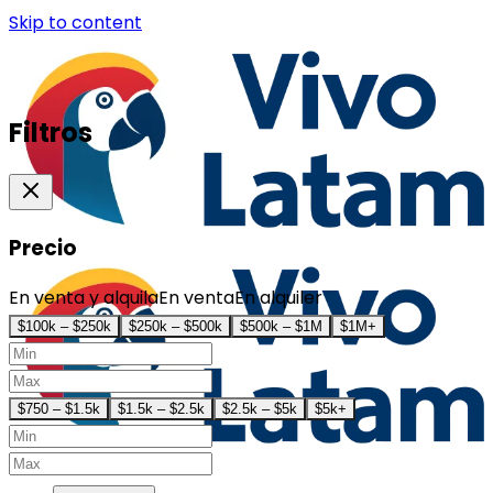
Skip to content
Filtros
Precio
En venta y alquila
En venta
En alquiler
$100k – $250k
$250k – $500k
$500k – $1M
$1M+
$750 – $1.5k
$1.5k – $2.5k
$2.5k – $5k
$5k+