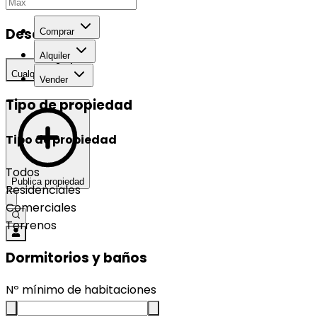
Desarrollo
Comprar
Alquiler
Cualquier
Vender
Tipo de propiedad
Tipo de propiedad
Todos
Publica propiedad
Residenciales
Comerciales
Terrenos
Dormitorios y baños
Nº mínimo de habitaciones