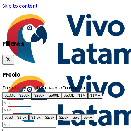
Skip to content
Filtros
Precio
En venta y alquila
En venta
En alquiler
$100k – $250k
$250k – $500k
$500k – $1M
$1M+
$750 – $1.5k
$1.5k – $2.5k
$2.5k – $5k
$5k+