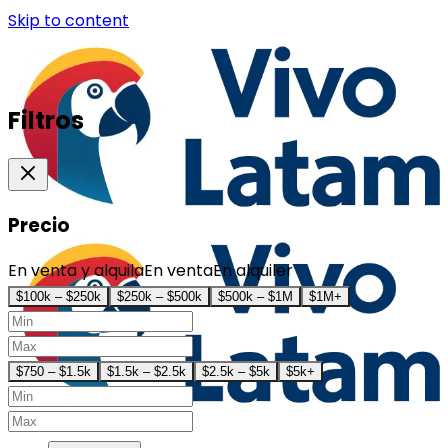
Skip to content
Filtros
Precio
En venta y alquila
En venta
En alquiler
$100k – $250k
$250k – $500k
$500k – $1M
$1M+
$750 – $1.5k
$1.5k – $2.5k
$2.5k – $5k
$5k+