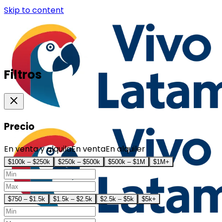
Skip to content
Filtros
Precio
En venta y alquila
En venta
En alquiler
$100k – $250k
$250k – $500k
$500k – $1M
$1M+
$750 – $1.5k
$1.5k – $2.5k
$2.5k – $5k
$5k+