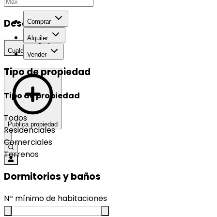
Desarrollo
Comprar
Alquiler
Cualquier
Vender
Tipo de propiedad
Tipo de propiedad
Todos
Publica propiedad
Residenciales
Comerciales
Terrenos
Dormitorios y baños
Nº mínimo de habitaciones