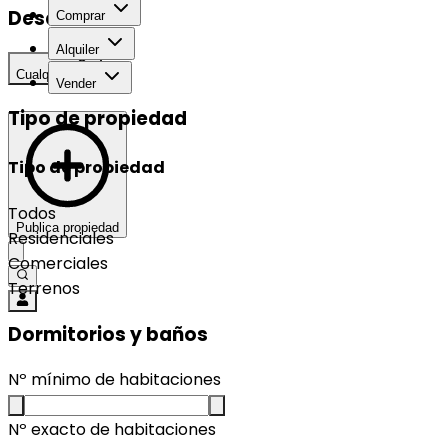
Desarrollo
Comprar
Alquiler
Cualquier
Vender
Tipo de propiedad
Tipo de propiedad
Todos
Publica propiedad
Residenciales
Comerciales
Terrenos
Dormitorios y baños
Nº mínimo de habitaciones
Nº exacto de habitaciones