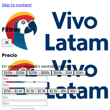
Skip to content
Filtros
Precio
En venta y alquila
En venta
En alquiler
$100k – $250k
$250k – $500k
$500k – $1M
$1M+
$750 – $1.5k
$1.5k – $2.5k
$2.5k – $5k
$5k+