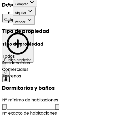
Desarrollo
Comprar
Alquiler
Cualquier
Vender
Tipo de propiedad
Tipo de propiedad
Todos
Publica propiedad
Residenciales
Comerciales
Terrenos
Dormitorios y baños
Nº mínimo de habitaciones
Nº exacto de habitaciones