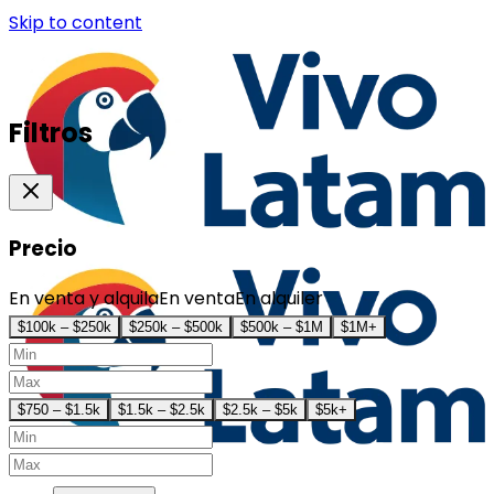
Skip to content
Filtros
Precio
En venta y alquila
En venta
En alquiler
$100k – $250k
$250k – $500k
$500k – $1M
$1M+
$750 – $1.5k
$1.5k – $2.5k
$2.5k – $5k
$5k+