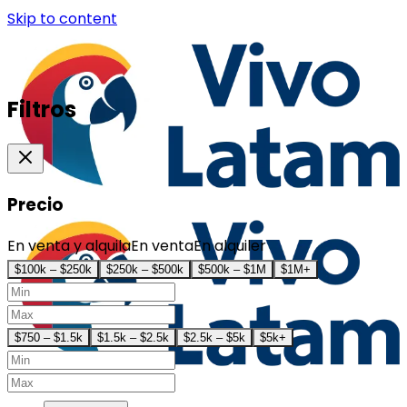
Skip to content
Filtros
Precio
En venta y alquila
En venta
En alquiler
$100k – $250k
$250k – $500k
$500k – $1M
$1M+
$750 – $1.5k
$1.5k – $2.5k
$2.5k – $5k
$5k+